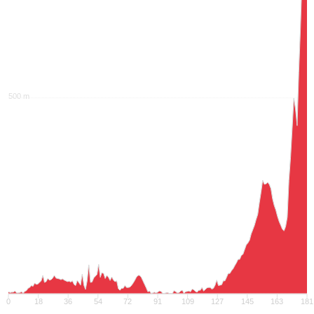
500 m
0
18
36
54
72
91
109
127
145
163
181